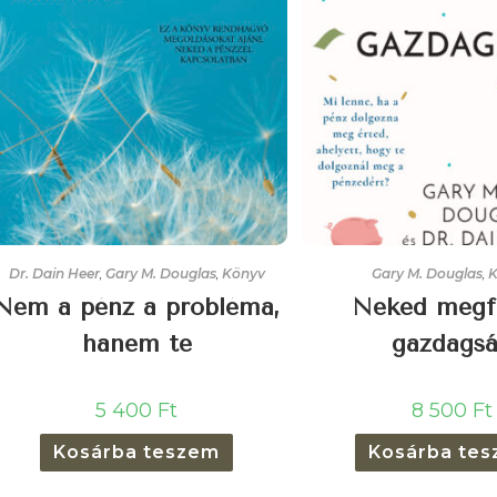
Dr. Dain Heer
,
Gary M. Douglas
,
Könyv
Gary M. Douglas
,
Nem a pénz a probléma,
Neked megf
hanem te
gazdags
5 400
Ft
8 500
Ft
Kosárba teszem
Kosárba te