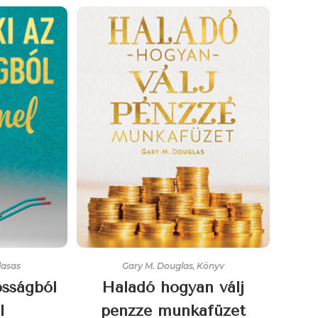
lasas
Gary M. Douglas
,
Könyv
ósságból
Haladó hogyan válj
l
pénzzé munkafüzet