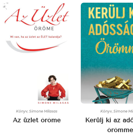
Könyv
,
Simone Milasas
Könyv
,
Simone Mi
Az üzlet öröme
Kerülj ki az ad
örömme