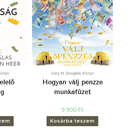
Könyv
Gary M. Douglas
,
Könyv
elelő
Hogyan válj pénzzé
ág
munkafüzet
9 900
Ft
szem
Kosárba teszem