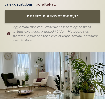
tájékoztatóban
foglaltakat.
Kérem a kedvezményt!
Vigyázunk az e-mail címedre és kizárólag hasznos
tartalmakat fogunk neked küldeni. Ha pedig nem
szeretnél a jövőben több levelet kapni tőlünk, bármikor
leiratkozhatsz.