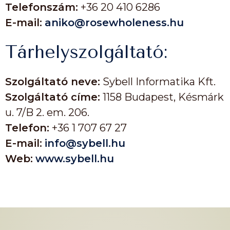
Telefonszám:
+36 20 410 6286
E-mail:
aniko@rosewholeness.hu
Tárhelyszolgáltató:
Szolgáltató neve:
Sybell Informatika Kft.
Szolgáltató címe:
1158 Budapest, Késmárk
u. 7/B 2. em. 206.
Telefon:
+36 1 707 67 27
E-mail:
info@sybell.hu
Web:
www.sybell.hu