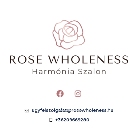
ugyfelszolgalat@rosewholeness.hu
+36209669280