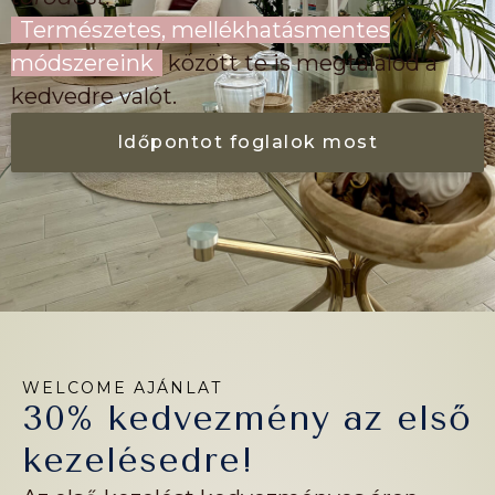
Természetes, mellékhatásmentes
módszereink
között te is megtalálod a
kedvedre valót.
Időpontot foglalok most
WELCOME AJÁNLAT
30% kedvezmény az első
kezelésedre!