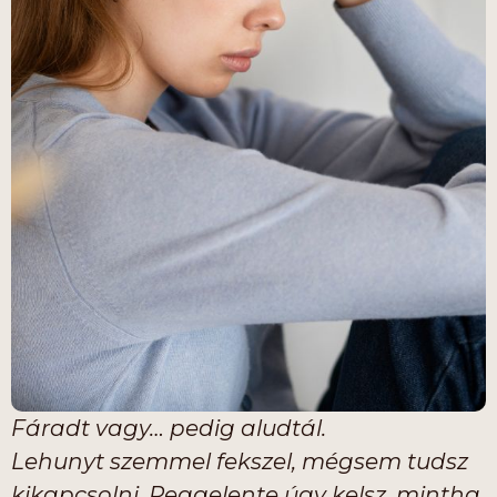
Fáradt vagy… pedig aludtál.
Lehunyt szemmel fekszel, mégsem tudsz
kikapcsolni. Reggelente úgy kelsz, mintha