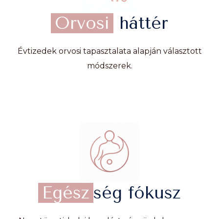
Orvosi
háttér
Évtizedek orvosi tapasztalata alapján választott
módszerek.
Egész
ség fókusz