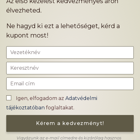
Az első kezelést kedvezményes áron
élvezheted.
Ne hagyd ki ezt a lehetőséget, kérd a
kupont most!
Igen, elfogadom az
Adatvédelmi
tájékoztatóban
foglaltakat.
Kérem a kedvezményt!
Vigyázunk az e-mail címedre és kizárólag hasznos