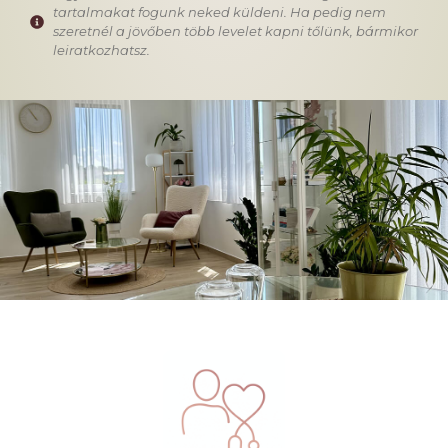
tartalmakat fogunk neked küldeni. Ha pedig nem
szeretnél a jövőben több levelet kapni tőlünk, bármikor
leiratkozhatsz.