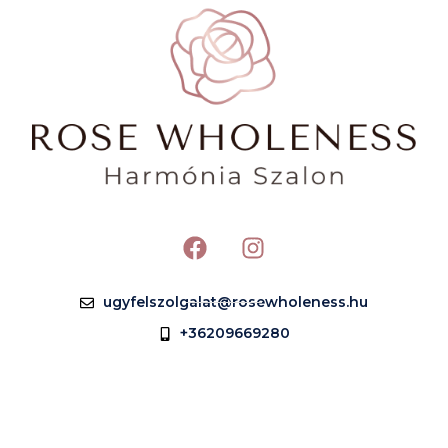
ugyfelszolgalat@rosewholeness.hu
+36209669280