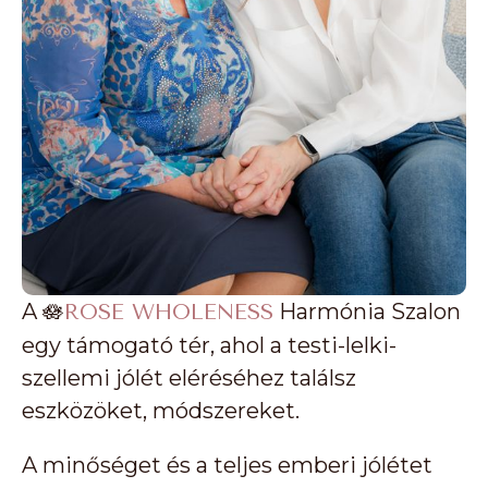
A 🪷
Harmónia Szalon
ROSE WHOLENESS
egy támogató tér, ahol a testi-lelki-
szellemi jólét eléréséhez találsz
eszközöket, módszereket.
A minőséget és a teljes emberi jólétet