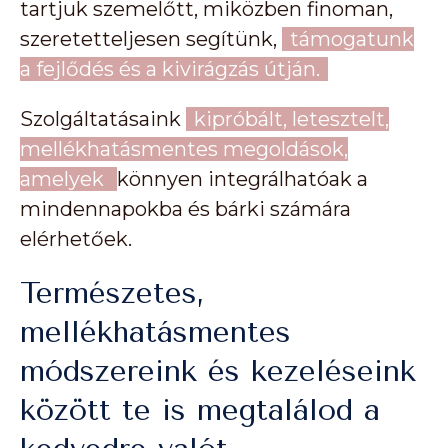
tartjuk szemelőtt, miközben finoman,
szeretetteljesen segítünk,
támogatunk
a fejlődés és a kivirágzás útján.
Szolgáltatásaink
kipróbált, letesztelt,
mellékhatásmentes megoldások,
amelyek
könnyen integrálhatóak a
mindennapokba és bárki számára
elérhetőek.
Természetes,
mellékhatásmentes
módszereink és kezeléseink
között te is megtalálod a