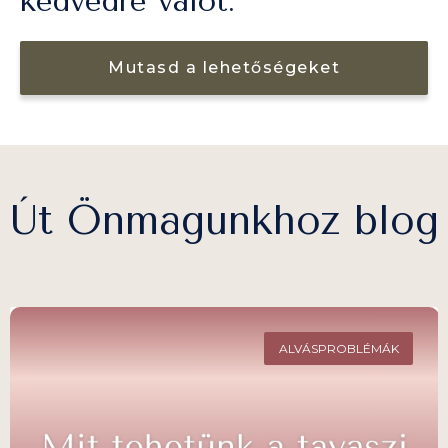
kedvedre valót.
Mutasd a lehetőségeket
Út Önmagunkhoz blog
ALVÁSPROBLÉMÁK