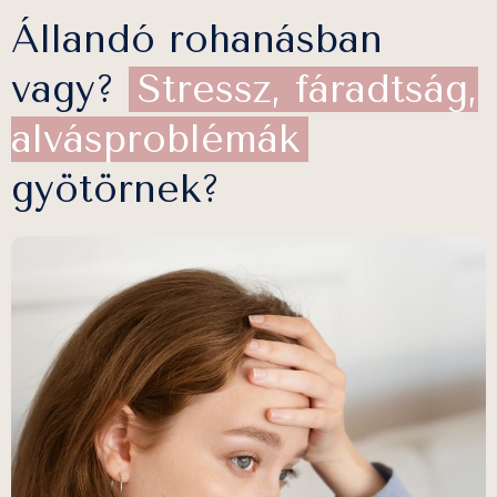
Állandó rohanásban
vagy?
Stressz, fáradtság,
alvásproblémák
gyötörnek?