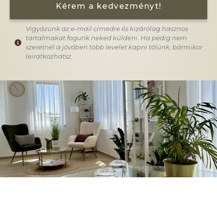
Kérem a kedvezményt!
Vigyázunk az e-mail címedre és kizárólag hasznos
tartalmakat fogunk neked küldeni. Ha pedig nem
szeretnél a jövőben több levelet kapni tőlünk, bármikor
leiratkozhatsz.