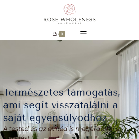
0
Természetes támogatás,
ami segít visszatalálni a
saját egyensúlyodhoz
A tested és az elméd is megérdemli a
törődést.